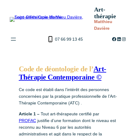
Aller
Art-
au
thérapie
contenu
Matthieu
Davière
Facebook
LinkedIn
Instag
07 66 99 13 45
Code de déontologie de l’
Art-
Thérapie Contemporaine ©
Ce code est établi dans l’intérêt des personnes
concernées par la pratique professionnelle de l’Art-
Thérapie Contemporaine (ATC) .
Article 1 –
Tout art-thérapeute certifié par
PROFAC
justifie d’une formation dont le niveau est
reconnu au Niveau 6 par les autorités
administratives et agit dans le respect de la