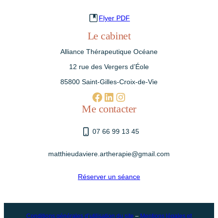
Flyer PDF
Le cabinet
Alliance Thérapeutique Océane
12 rue des Vergers d’Éole
85800 Saint-Gilles-Croix-de-Vie
Facebook
linkedin.com/in/matthieu-davière-75686b308
Instagram
Me contacter
07 66 99 13 45
matthieudaviere.artherapie@gmail.com
Réserver un séance
Conditions générales d’utilisation du site
–
Mentions légales et