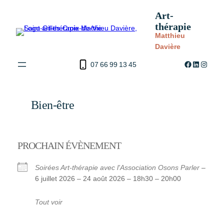
Aller
Art-
au
thérapie
contenu
Matthieu
Davière
Facebook
LinkedIn
Instag
07 66 99 13 45
Bien-être
PROCHAIN ÉVÈNEMENT
Soirées Art-thérapie avec l'Association Osons Parler
–
6 juillet 2026 – 24 août 2026 – 18h30 – 20h00
Tout voir