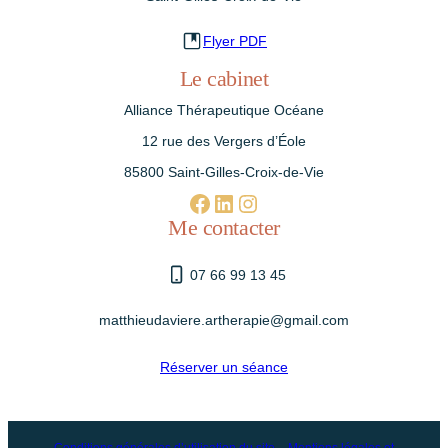
Flyer PDF
Le cabinet
Alliance Thérapeutique Océane
12 rue des Vergers d’Éole
85800 Saint-Gilles-Croix-de-Vie
Facebook
linkedin.com/in/matthieu-davière-75686b308
Instagram
Me contacter
07 66 99 13 45
matthieudaviere.artherapie@gmail.com
Réserver un séance
Conditions générales d’utilisation du site
–
Mentions légales et