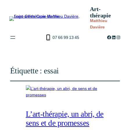
Art-
thérapie
Matthieu
Davière
Facebook
LinkedIn
Instag
07 66 99 13 45
Étiquette :
essai
L’art-thérapie, un abri, de
sens et de promesses