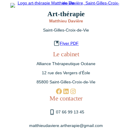
Art-thérapie
Matthieu Davière
Saint-Gilles-Croix-de-Vie
Flyer PDF
Le cabinet
Alliance Thérapeutique Océane
12 rue des Vergers d’Éole
85800 Saint-Gilles-Croix-de-Vie
Facebook
linkedin.com/in/matthieu-davière-75686b308
Instagram
Me contacter
07 66 99 13 45
matthieudaviere.artherapie@gmail.com