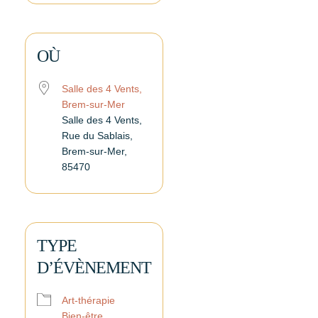
Télécharger ICS
Calendrier Google
iCalendar
Office 365
Outlook Live
OÙ
Salle des 4 Vents,
Brem-sur-Mer
Salle des 4 Vents,
Rue du Sablais,
Brem-sur-Mer,
85470
TYPE
D’ÉVÈNEMENT
Art-thérapie
Bien-être