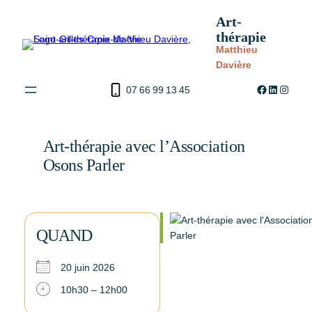
Aller
Art-
au
thérapie
contenu
Matthieu
Davière
Facebook
LinkedIn
Instag
07 66 99 13 45
Art-thérapie avec l’Association
Osons Parler
QUAND
20 juin 2026
10h30 – 12h00