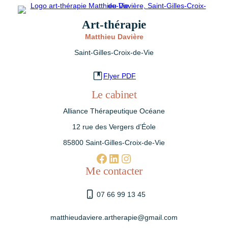
Art-thérapie
Matthieu Davière
Saint-Gilles-Croix-de-Vie
Flyer PDF
Le cabinet
Alliance Thérapeutique Océane
12 rue des Vergers d’Éole
85800 Saint-Gilles-Croix-de-Vie
Facebook
linkedin.com/in/matthieu-davière-75686b308
Instagram
Me contacter
07 66 99 13 45
matthieudaviere.artherapie@gmail.com